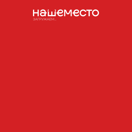
ЗАГРУЖАЕМ...
Как мы построили «Наш летучий
корабль» из мечты
ЧИТАТЬ ПОДРОБНЕЕ
01.06.2026