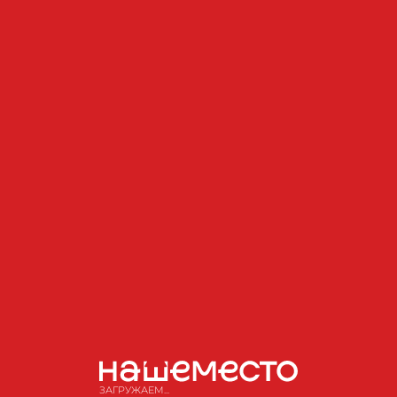
Алексей Согрин
Руководитель театральной студии «Наше
место»
Алексей является руководителем
Театральной студии Клуба «Наше место»,
участники которой талантливая молодежь
ЗАГРУЖАЕМ...
с инвалидностью и волонтеры. Его